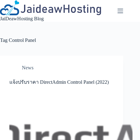
Skip
to
content
JaiDeawHosting Blog
Tag
Control Panel
News
แจ้งปรับราคา DirectAdmin Control Panel (2022)