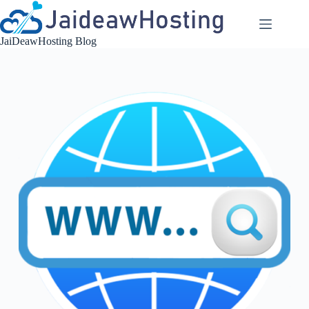
Skip
to
content
JaiDeawHosting Blog